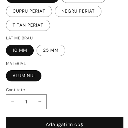
CUPRU PERIAT
NEGRU PERIAT
TITAN PERIAT
LATIME BRAU
10 MM
25 MM
MATERIAL
ALUMINIU
Cantitate
Reduceți
Creșteți
cantitatea
cantitatea
pentru
pentru
Profil
Profil
Adăugați în coș