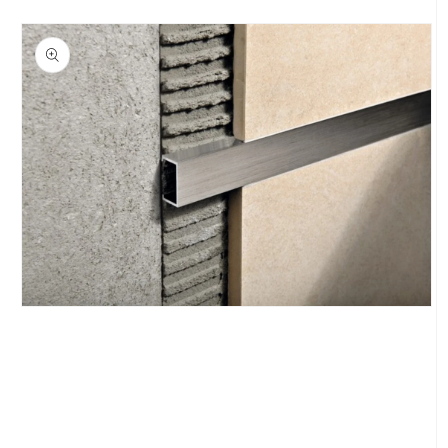
Deschide
conținutul
media
1
într-
o
fereastră
modală