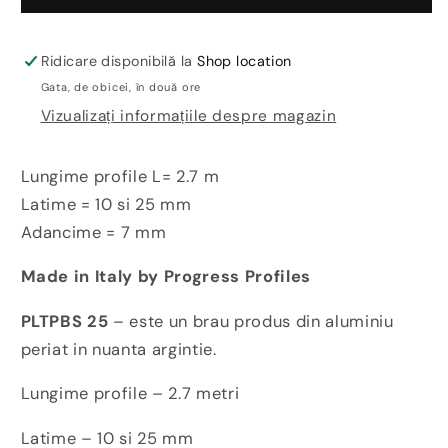
decorativ
decorativ
aluminiu
aluminiu
periat
periat
Ridicare disponibilă la
Shop location
nuanta
nuanta
Gata, de obicei, în două ore
argintie
argintie
Vizualizați informațiile despre magazin
Prolistel
Prolistel
P
P
All
All
Lungime profile L= 2.7 m
Latime = 10 si 25 mm
Adancime = 7 mm
Made in Italy by Progress Profiles
PLTPBS 25
– este un brau produs din aluminiu
periat in nuanta argintie.
Lungime profile – 2.7 metri
Latime – 10 si 25 mm