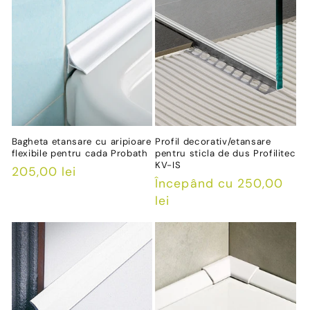
Bagheta etansare cu aripioare
Profil decorativ/etansare
flexibile pentru cada Probath
pentru sticla de dus Profilitec
KV-IS
Preț
205,00 lei
Preț
Începând cu 250,00
obișnuit
obișnuit
lei