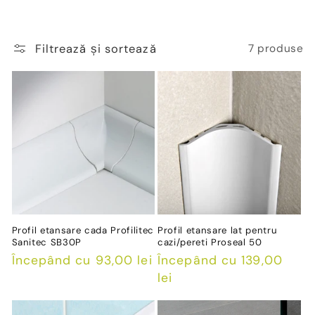
Filtrează și sortează
7 produse
Profil etansare cada Profilitec
Profil etansare lat pentru
Sanitec SB30P
cazi/pereti Proseal 50
Preț
Începând cu 93,00 lei
Preț
Începând cu 139,00
obișnuit
obișnuit
lei