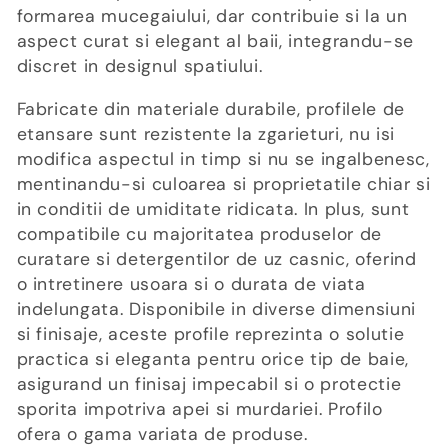
formarea mucegaiului, dar contribuie si la un
ț
aspect curat si elegant al baii, integrandu-se
discret in designul spatiului.
i
Fabricate din materiale durabile, profilele de
e
etansare sunt rezistente la zgarieturi, nu isi
:
modifica aspectul in timp si nu se ingalbenesc,
mentinandu-si culoarea si proprietatile chiar si
in conditii de umiditate ridicata. In plus, sunt
compatibile cu majoritatea produselor de
curatare si detergentilor de uz casnic, oferind
o intretinere usoara si o durata de viata
indelungata. Disponibile in diverse dimensiuni
si finisaje, aceste profile reprezinta o solutie
practica si eleganta pentru orice tip de baie,
asigurand un finisaj impecabil si o protectie
sporita impotriva apei si murdariei. Profilo
ofera o gama variata de produse.