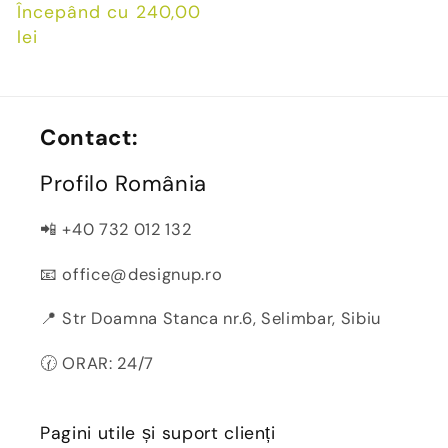
Preț
Începând cu 240,00
obișnuit
lei
Contact:
Profilo România
📲 +40 732 012 132
📧 office@designup.ro
📍 Str Doamna Stanca nr.6, Selimbar, Sibiu
🕜 ORAR: 24/7
Pagini utile și suport clienți