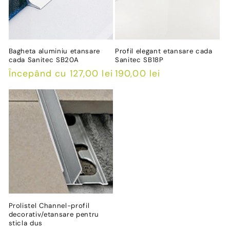
Bagheta aluminiu etansare
Profil elegant etansare cada
cada Sanitec SB20A
Sanitec SB18P
Preț
Începând cu 127,00 lei
Preț
190,00 lei
obișnuit
obișnuit
Prolistel Channel-profil
decorativ/etansare pentru
sticla dus