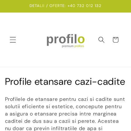
Salt la
DETALII / OFERTE: +40 732 012 132
conținut
Coș
C
Profile etansare cazi-cadite
o
Profilele de etansare pentru cazi si cadite sunt
l
solutii eficiente si estetice, concepute pentru
a asigura o etansare precisa intre marginea
e
caditei de dus sau a cazii si perete. Acestea
c
nu doar ca previn infiltratiile de apa si