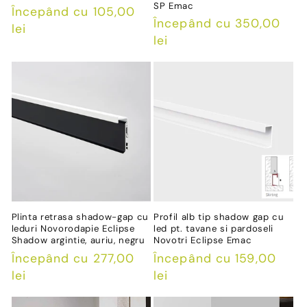
SP Emac
Preț
Începând cu 105,00
Preț
Începând cu 350,00
obișnuit
lei
obișnuit
lei
Plinta retrasa shadow-gap cu
Profil alb tip shadow gap cu
leduri Novorodapie Eclipse
led pt. tavane si pardoseli
Shadow argintie, auriu, negru
Novotri Eclipse Emac
Preț
Începând cu 277,00
Preț
Începând cu 159,00
obișnuit
lei
obișnuit
lei