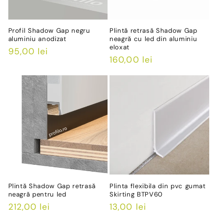
Profil Shadow Gap negru
Plintă retrasă Shadow Gap
aluminiu anodizat
neagră cu led din aluminiu
eloxat
Preț
95,00 lei
Preț
160,00 lei
obișnuit
obișnuit
Plintă Shadow Gap retrasă
Plinta flexibila din pvc gumat
neagră pentru led
Skirting BTPV60
Preț
212,00 lei
Preț
13,00 lei