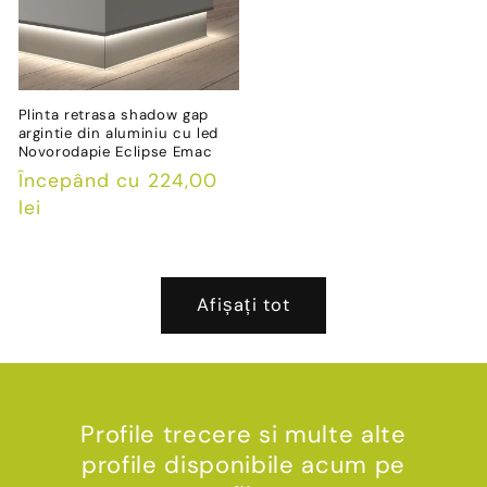
Plinta retrasa shadow gap
argintie din aluminiu cu led
Novorodapie Eclipse Emac
Preț
Începând cu 224,00
obișnuit
lei
Afișați tot
Profile trecere si multe alte
profile disponibile acum pe