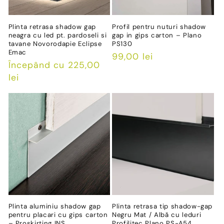
Plinta retrasa shadow gap
Profil pentru nuturi shadow
neagra cu led pt. pardoseli si
gap in gips carton – Plano
tavane Novorodapie Eclipse
PS130
Emac
Preț
99,00 lei
Preț
Începând cu 225,00
obișnuit
obișnuit
lei
Plinta aluminiu shadow gap
Plinta retrasa tip shadow-gap
pentru placari cu gips carton
Negru Mat / Albă cu leduri
– Proskirting INS
Profilitec Plano PS-A54