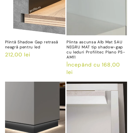
Plintă Shadow Gap retrasă
Plinta ascunsa Alb Mat SAU
neagră pentru led
NEGRU MAT tip shadow-gap
cu leduri Profilitec Plano PS-
Preț
212,00 lei
AM11
obișnuit
Preț
Începând cu 168,00
obișnuit
lei