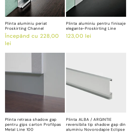
Plinta aluminiu periat
Plinta aluminiu pentru finisaje
Proskirting Channel
elegante-Proskirting Line
Preț
Începând cu 228,00
Preț
123,00 lei
obișnuit
lei
obișnuit
Plinta retrasa shadow gap
Plinta ALBA / ARGINTIE
pentru gips carton Profilpas
reversibila tip shadow gap din
Metal Line 100
aluminiu Novorodapie Eclipse