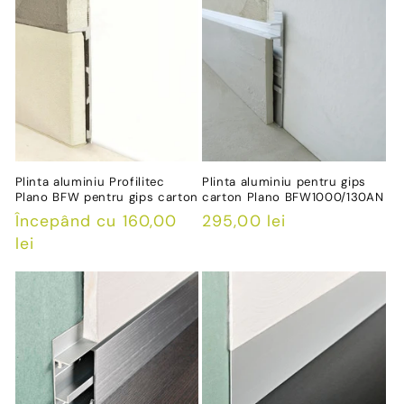
Plinta aluminiu Profilitec
Plinta aluminiu pentru gips
Plano BFW pentru gips carton
carton Plano BFW1000/130AN
Preț
Începând cu 160,00
Preț
295,00 lei
obișnuit
lei
obișnuit