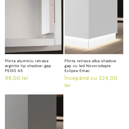
Plinta aluminiu retrasa
Plinta retrasa alba shadow
argintie tip shadow-gap
gap cu led Novorodapie
PS130 AS
Eclipse Emac
Preț
98,00 lei
Preț
Începând cu 224,00
obișnuit
obișnuit
lei