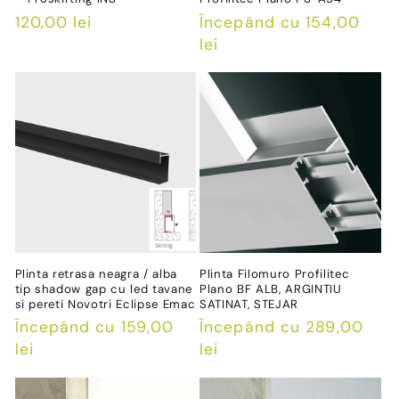
Preț
120,00 lei
Preț
Începând cu 154,00
obișnuit
obișnuit
lei
Plinta retrasa neagra / alba
Plinta Filomuro Profilitec
tip shadow gap cu led tavane
Plano BF ALB, ARGINTIU
si pereti Novotri Eclipse Emac
SATINAT, STEJAR
Preț
Începând cu 159,00
Preț
Începând cu 289,00
obișnuit
lei
obișnuit
lei