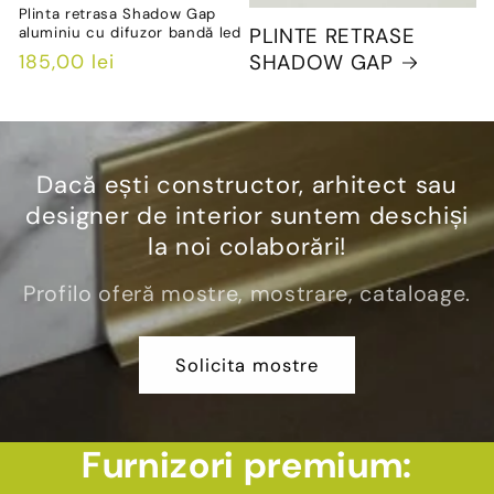
Plinta retrasa Shadow Gap
PLINTE RETRASE
aluminiu cu difuzor bandă led
SHADOW GAP
Preț
185,00 lei
obișnuit
Dacă ești constructor, arhitect sau
designer de interior suntem deschiși
la noi colaborări!
Profilo oferă mostre, mostrare, cataloage.
Solicita mostre
Furnizori premium: