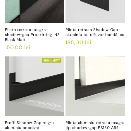
Plinta retrasa neagra
Plinta retrasa Shadow Gap
shadow-gap Proskirting INS
aluminiu cu difuzor bandă led
Black Matt
Preț
185,00 lei
Preț
150,00 lei
obișnuit
obișnuit
Profil Shadow Gap negru
Plinta aluminiu retrasa neagra
aluminiu anodizat
tip shadow-gap PS130 A54