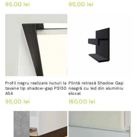
Preț
95,00 lei
Preț
95,00 lei
obișnuit
obișnuit
Profil negru realizare nuturi la
Plintă retrasă Shadow Gap
tavane tip shadow-gap PS130
neagră cu led din aluminiu
A54
eloxat
Preț
95,00 lei
Preț
160,00 lei
obișnuit
obișnuit