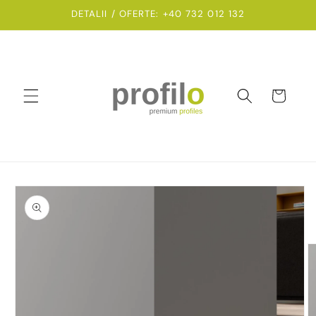
Salt la
DETALII / OFERTE: +40 732 012 132
conținut
Coș
Salt la
informațiile
despre
produs