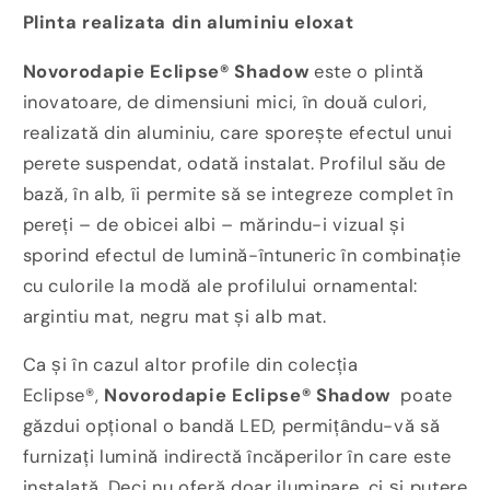
Plinta realizata din aluminiu eloxat
Novorodapie Eclipse® Shadow
este o plintă
inovatoare, de dimensiuni mici, în două culori,
realizată din aluminiu, care sporește efectul unui
perete suspendat, odată instalat. Profilul său de
bază, în alb, îi permite să se integreze complet în
pereți – de obicei albi – mărindu-i vizual și
sporind efectul de lumină-întuneric în combinație
cu culorile la modă ale profilului ornamental:
argintiu mat, negru mat și alb mat.
Ca și în cazul altor profile din colecția
Eclipse®,
Novorodapie Eclipse® Shadow
poate
găzdui opțional o bandă LED, permițându-vă să
furnizați lumină indirectă încăperilor în care este
instalată. Deci nu oferă doar iluminare, ci și putere