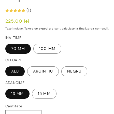
(1)
Preț
225,00 lei
obișnuit
Taxe incluse.
Taxele de expediere
sunt calculate la finalizarea comenzii.
INALTIME
70 MM
100 MM
CULOARE
ALB
ARGINTIU
NEGRU
ADANCIME
13 MM
15 MM
Cantitate