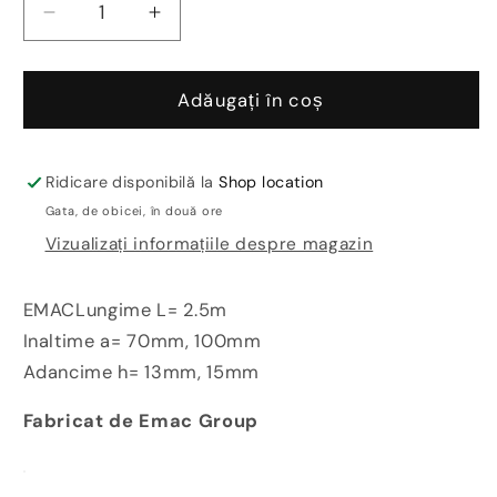
Reduceți
Creșteți
cantitatea
cantitatea
pentru
pentru
Plinta
Plinta
Adăugați în coș
retrasa
retrasa
shadow
shadow
gap
gap
Ridicare disponibilă la
Shop location
neagra
neagra
Gata, de obicei, în două ore
cu
cu
Vizualizați informațiile despre magazin
led
led
pt.
pt.
pardoseli
pardoseli
EMACLungime L= 2.5m
si
si
Inaltime a= 70mm, 100mm
tavane
tavane
Adancime h= 13mm, 15mm
Novorodapie
Novorodapie
Eclipse
Eclipse
Fabricat de Emac Group
Emac
Emac