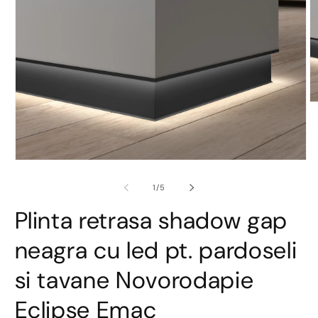
D
co
m
2
în
o
Deschide
fe
conținutul
m
media
din
1
/
5
1
într-
Plinta retrasa shadow gap
o
fereastră
modală
neagra cu led pt. pardoseli
si tavane Novorodapie
Eclipse Emac