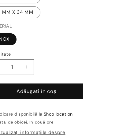
8 MM X 34 MM
ERIAL
INOX
itate
Reduceți
Creșteți
antitatea
cantitatea
entru
pentru
Bagheta
Bagheta
Adăugați în coș
nox
inox
autoadeziva
autoadeziva
recere
trecere
dicare disponibilă la
Shop location
iferente
diferente
ta, de obicei, în două ore
ivel
nivel
izualizați informațiile despre
–
–