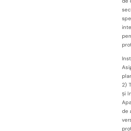
de 
sec
spe
int
per
pro
Ins
Asi
pla
2) 
și 
Apa
de 
ver
pro