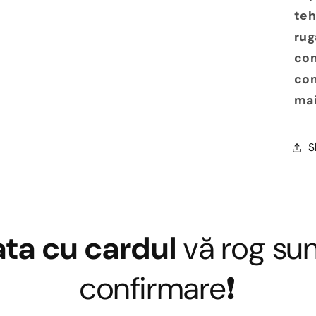
teh
rug
com
com
mai
S
ata cu cardul
vă rog sun
confirmare❗