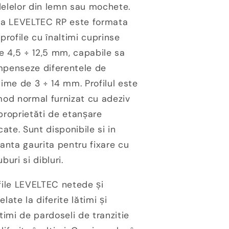
elelor din lemn sau mochete.
ia LEVELTEC RP este formata
 profile cu înaltimi cuprinse
re 4,5 ÷ 12,5 mm, capabile sa
penseze diferentele de
time de 3 ÷ 14 mm. Profilul este
mod normal furnizat cu adeziv
proprietăti de etanșare
icate. Sunt disponibile si in
ianta gaurita pentru fixare cu
buri si dibluri.
file LEVELTEC netede și
elate la diferite lătimi și
ltimi de pardoseli de tranzitie