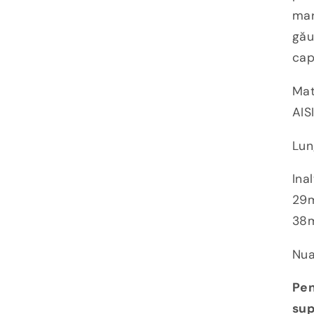
mar
gău
cap
Mat
AIS
Lun
Ina
29m
38
Nua
Pen
sup