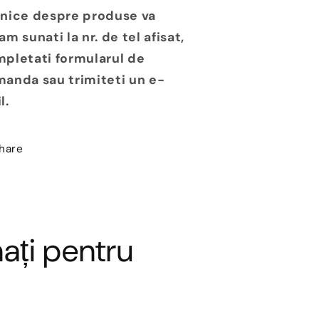
nice despre produse va
am sunati la nr. de tel afisat,
pletati formularul de
anda sau trimiteti un e-
l.
hare
ați pentru