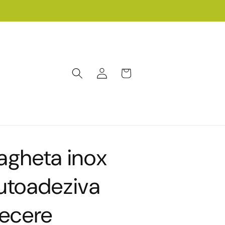
Conectați-
Coș
vă
agheta inox
utoadeziva
recere