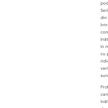
pod
Ser
din
înt
com
înă
în 
cu 
rid
var
suru
Pro
can
înă