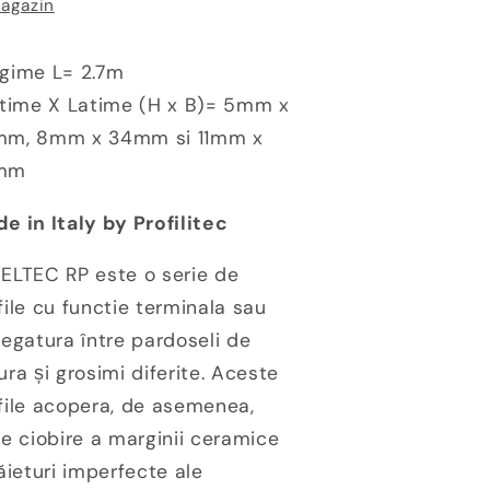
agazin
eveltec
Leveltec
RP-
RP-
ILA
ILA
gime L= 2.7m
ltime X Latime (H x B)= 5mm x
m, 8mm x 34mm si 11mm x
mm
e in Italy by Profilitec
ELTEC RP este o serie de
file cu functie terminala sau
legatura între pardoseli de
ura și grosimi diferite. Aceste
file acopera, de asemenea,
ce ciobire a marginii ceramice
tăieturi imperfecte ale