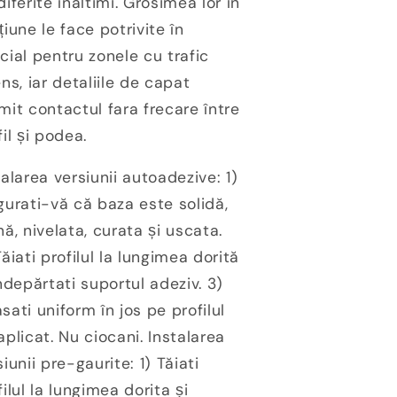
diferite înaltimi. Grosimea lor în
țiune le face potrivite în
cial pentru zonele cu trafic
ens, iar detaliile de capat
mit contactul fara frecare între
fil și podea.
talarea versiunii autoadezive: 1)
gurati-vă că baza este solidă,
nă, nivelata, curata și uscata.
Tăiati profilul la lungimea dorită
îndepărtati suportul adeziv. 3)
sati uniform în jos pe profilul
aplicat. Nu ciocani. Instalarea
siunii pre-gaurite: 1) Tăiati
filul la lungimea dorita și