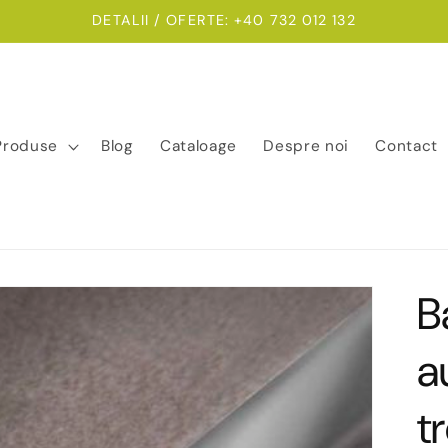
DETALII / OFERTE: +40 732 012 132
Produse
Blog
Cataloage
Despre noi
Contact
B
a
t