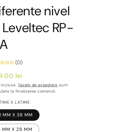
iferente nivel
 Leveltec RP-
LA
(0)
ț
9,00 lei
ișnuit
 incluse.
Taxele de expediere
sunt
ulate la finalizarea comenzii.
TIME X LATIME
11 MM X 38 MM
5 MM X 29 MM