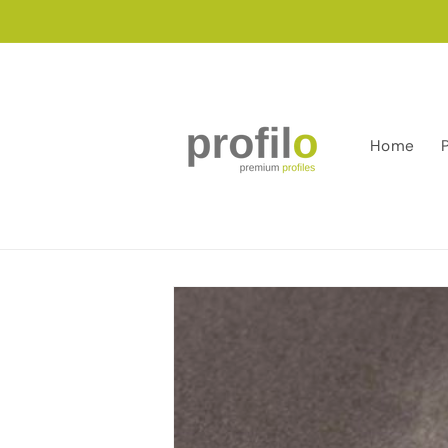
Salt la
conținut
Home
Salt la
informațiile
despre
produs