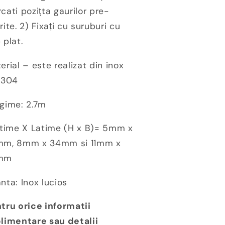
cati pozițta gaurilor pre-
rite. 2) Fixați cu suruburi cu
 plat.
erial – este realizat din inox
I304
gime: 2.7m
ltime X Latime (H x B)= 5mm x
m, 8mm x 34mm si 11mm x
mm
nta: Inox lucios
tru orice informatii
limentare sau detalii