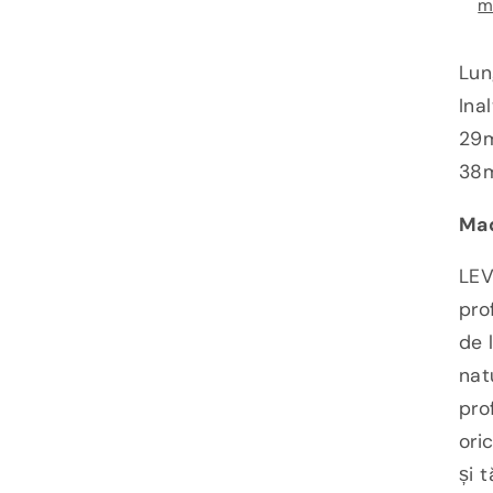
m
L
Lun
Ina
29m
38
Mad
LEV
pro
de 
nat
pro
ori
și 