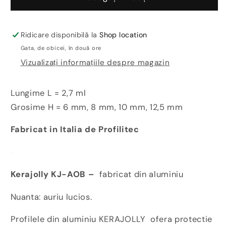
faianta
faianta
auriu
auriu
din
din
Ridicare disponibilă la
Shop location
aluminiu-
aluminiu-
Gata, de obicei, în două ore
Kerajolly
Kerajolly
Vizualizați informațiile despre magazin
KJ-
KJ-
AOB
AOB
Lungime L = 2,7 ml
Grosime H = 6 mm, 8 mm, 10 mm, 12,5 mm
Fabricat in Italia de Profilitec
Kerajolly KJ-AOB –
fabricat din aluminiu
Nuanta: auriu lucios.
Profilele din aluminiu KERAJOLLY ofera protectie