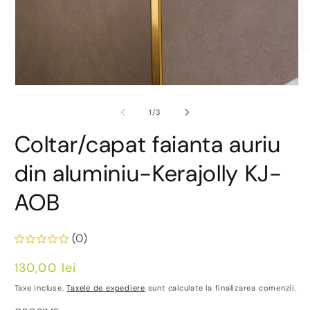
D
co
m
2
Deschide
în
conținutul
o
media
din
1
/
3
fe
1
m
într-
Coltar/capat faianta auriu
o
fereastră
modală
din aluminiu-Kerajolly KJ-
AOB
(0)
Preț
130,00 lei
obișnuit
Taxe incluse.
Taxele de expediere
sunt calculate la finalizarea comenzii.