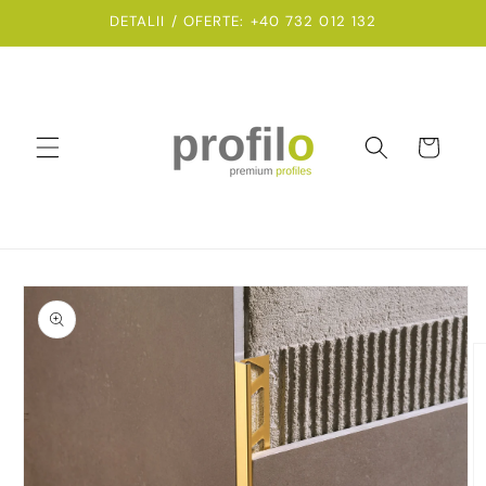
Salt la
DETALII / OFERTE: +40 732 012 132
conținut
Coș
Salt la
informațiile
despre
produs