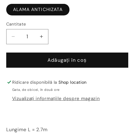
ALAMA ANTICHIZATA
Cantitate
Reduceți
Creșteți
cantitatea
cantitatea
pentru
pentru
Coltar
Coltar
Adăugați în coș
faianta
faianta
alama
alama
antichizata
antichizata
Ridicare disponibilă la
Shop location
Projolly
Projolly
Gata, de obicei, în două ore
Square
Square
Vizualizați informațiile despre magazin
Lungime L = 2.7m