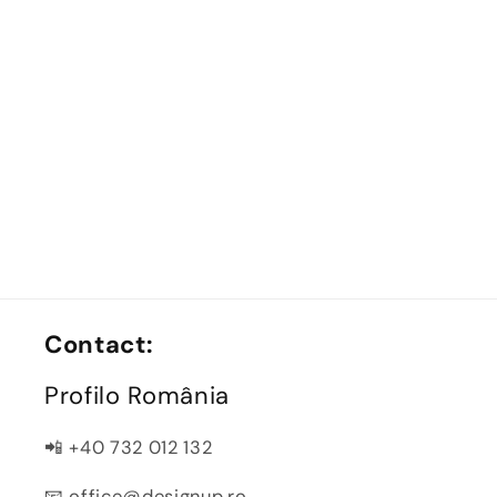
Contact:
Profilo România
📲 +40 732 012 132
📧 office@designup.ro