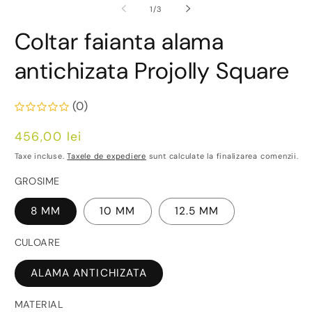
din
1
/
3
Coltar faianta alama
antichizata Projolly Square
(0)
Preț
456,00 lei
obișnuit
Taxe incluse.
Taxele de expediere
sunt calculate la finalizarea comenzii.
GROSIME
8 MM
10 MM
12.5 MM
CULOARE
ALAMA ANTICHIZATA
MATERIAL