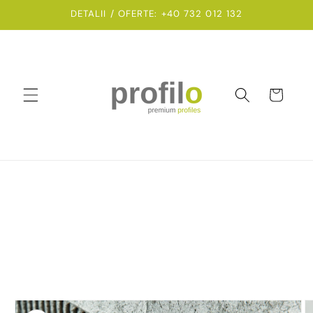
Salt la
DETALII / OFERTE: +40 732 012 132
conținut
Coș
Salt la
informațiile
despre
produs