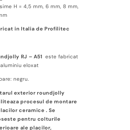
sime H = 4,5 mm, 6 mm, 8 mm,
 mm
ricat in Italia de Profilitec
ndjolly RJ – A51
este fabricat
 aluminiu eloxat
oare: negru.
tarul exterior roundjolly
iliteaza procesul de montare
placilor ceramice . Se
oseste pentru colturile
erioare ale placilor,