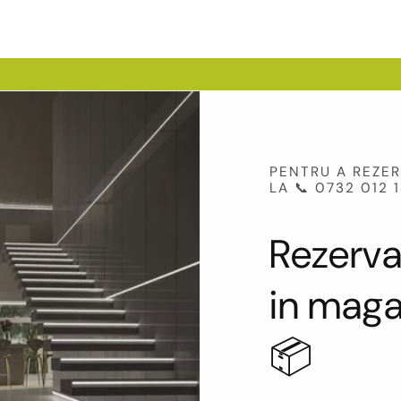
PENTRU A REZE
LA 📞 0732 012 
Rezerva
in maga
📦