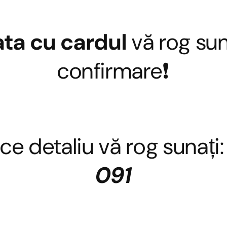
ata cu cardul
vă rog sun
confirmare❗
ce detaliu vă rog sunați
091