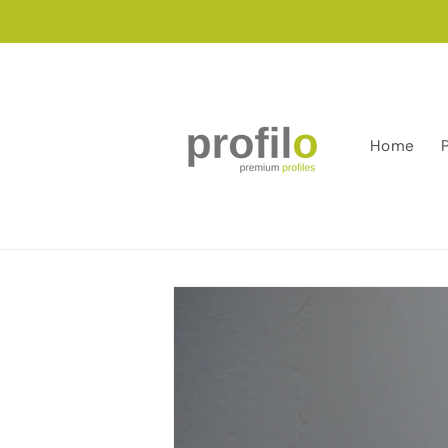
Salt la
conținut
Home
Salt la
informațiile
despre
produs