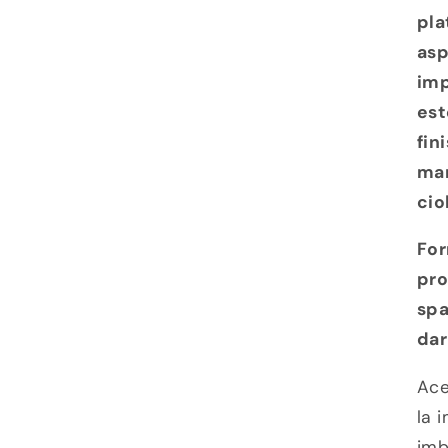
pla
asp
imp
est
fin
mar
cio
For
pro
spa
dar
Ace
la 
imb