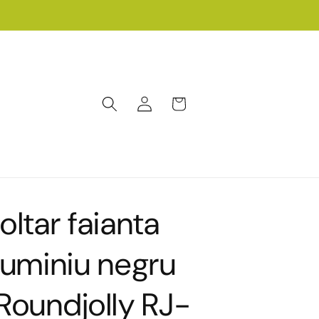
Conectați-
Coș
vă
oltar faianta
luminiu negru
Roundjolly RJ-