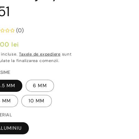
51
(0)
ț
00 lei
ișnuit
 incluse.
Taxele de expediere
sunt
ulate la finalizarea comenzii.
SIME
4.5 MM
6 MM
8 MM
10 MM
ERIAL
ALUMINIU