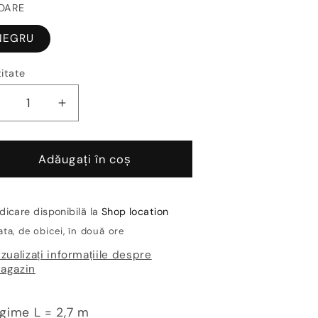
OARE
NEGRU
itate
Reduceți
Creșteți
antitatea
cantitatea
entru
pentru
oltar
Coltar
Adăugați în coș
aianta
faianta
luminiu
aluminiu
negru
negru
dicare disponibilă la
Shop location
-
ta, de obicei, în două ore
oundjolly
Roundjolly
izualizați informațiile despre
RJ-
RJ-
agazin
A51
A51
gime L = 2,7 m