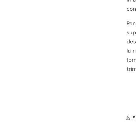
con
Pen
sup
des
la 
for
tri
S