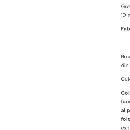
Gro
10
Fab
Rou
din
Cul
Col
fac
al 
fol
ext