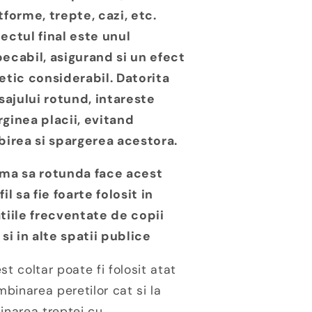
tforme, trepte, cazi, etc.
ectul final este unul
ecabil, asigurand si un efect
etic considerabil. Datorita
isajului rotund, intareste
ginea placii, evitand
birea si spargerea acestora.
ma sa rotunda face acest
fil sa fie foarte folosit in
tiile frecventate de copii
 si in alte spatii publice
st coltar poate fi folosit atat
imbinarea peretilor cat si la
inarea treptei cu