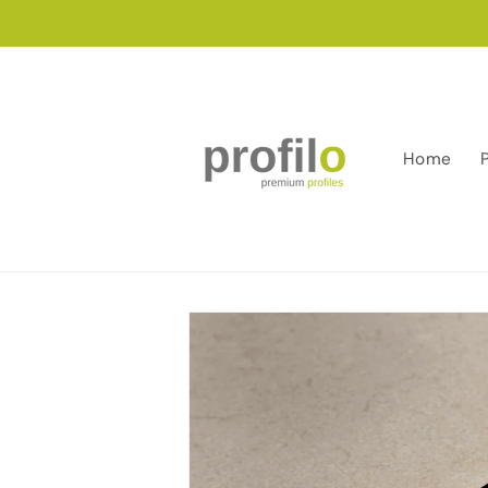
Salt la
conținut
Home
Salt la
informațiile
despre
produs