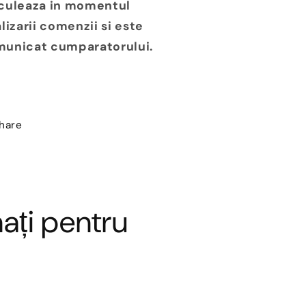
culeaza in momentul
alizarii comenzii si este
unicat cumparatorului.
hare
ați pentru