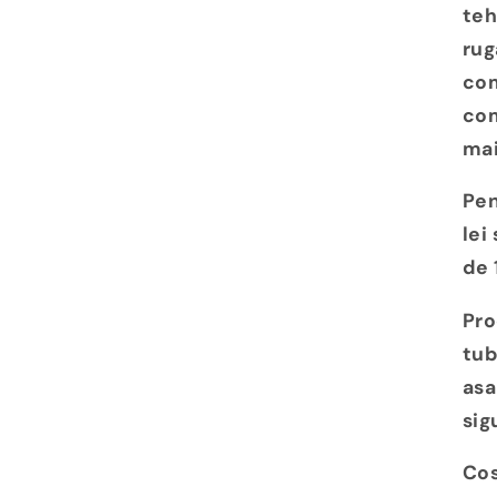
teh
rug
com
com
mai
Pen
lei
de 
Pro
tub
asa
sig
Cos