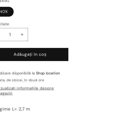
ERIAL
INOX
itate
Reduceți
Creșteți
antitatea
cantitatea
entru
pentru
oltar
Coltar
Adăugați în coș
nox
inox
rotectie
protectie
repte
trepte
dicare disponibilă la
Shop location
–
–
ta, de obicei, în două ore
Prowalk
Prowalk
izualizați informațiile despre
ACC
ACC
agazin
gime L= 2,7 m