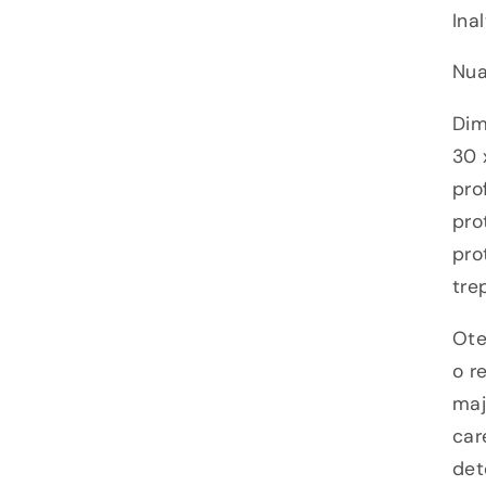
Ina
Nua
Dim
30 
pro
pro
pro
tre
Ote
o r
maj
car
det