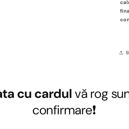
cal
fin
com
S
ata cu cardul
vă rog sun
confirmare❗