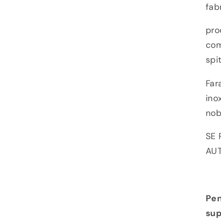
fab
pro
com
spi
Far
ino
nob
SE 
AUT
Pen
sup