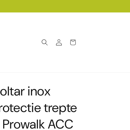
Conectați-
Coș
vă
oltar inox
rotectie trepte
 Prowalk ACC