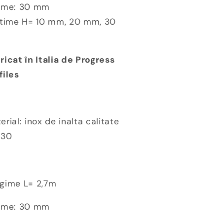
ime: 30 mm
ltime H= 10 mm, 20 mm, 30
m
ricat în Italia de Progress
files
erial: inox de inalta calitate
I30
gime L= 2,7m
ime: 30 mm