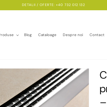
DETALII / OFERTE: +40 732 012 132
Produse
Blog
Cataloage
Despre noi
Contact
C
p
–