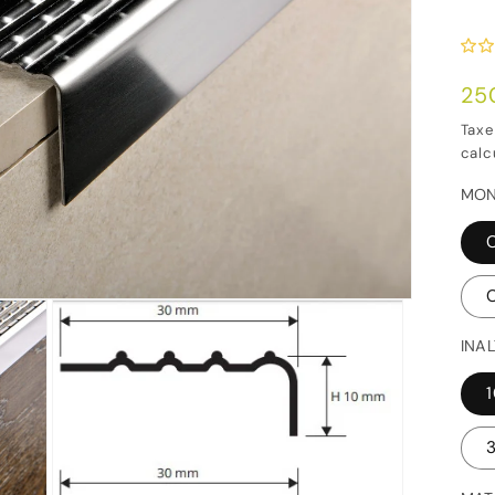
Pre
25
ob
Taxe
calc
MON
INA