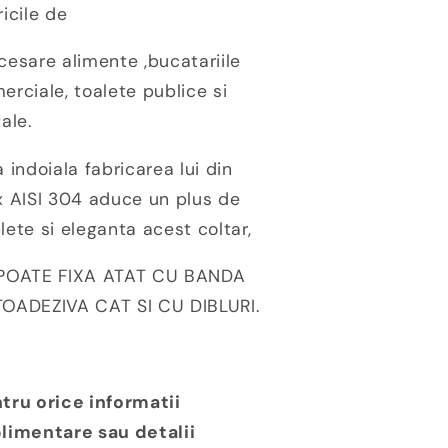
ricile de
cesare alimente ,bucatariile
erciale, toalete publice si
tale.
a indoiala fabricarea lui din
x AISI 304 aduce un plus de
lete si eleganta acest coltar,
POATE FIXA ATAT CU BANDA
OADEZIVA CAT SI CU DIBLURI.
tru orice informatii
limentare sau detalii