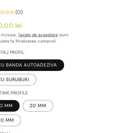
(0)
ț
0,00 lei
ișnuit
 incluse.
Taxele de expediere
sunt
ulate la finalizarea comenzii.
TAJ PROFIL
CU BANDA AUTOADEZIVA
CU SURUBURI
LTIME PROFILE
10 MM
20 MM
30 MM