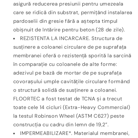
asigură reducerea presiunii pentru umezeala
care se ridică din substrat, permițând instalarea
pardoselii din gresie fără a aștepta timpul
obișnuit de întărire pentru beton (28 de zile).
REZISTENTA LA INCARCARE. Structura de
susținere a coloanei circulare de pe suprafața
membranei oferă o rezistență sporită la sarcină
în comparație cu coloanele de alte forme:
adezivul pe bază de mortar de pe suprafața
covorașului umple cavitățile
circulare formând
o structură solidă de susținere a coloanei.
FLOORTEC a fost testat de TCNA și a trecut
toate cele 14 cicluri (Extra-Heavy Commercial)
la testul Robinson Wheel (ASTM C627) peste
construcția cu cadru din lemn de 19,2”.
IMPERMEABILIZARE*. Materialul membranei,