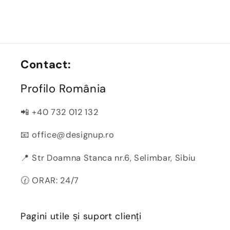
Contact:
Profilo România
📲 +40 732 012 132
📧 office@designup.ro
📍 Str Doamna Stanca nr.6, Selimbar, Sibiu
🕜 ORAR: 24/7
Pagini utile și suport clienți