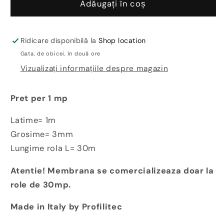
Floortec-
Floortec-
Adăugați în coș
membrana
membrana
hidroizolanta
hidroizolanta
antifractura
antifractura
Ridicare disponibilă la
Shop location
pentru
pentru
Gata, de obicei, în două ore
terase
terase
Vizualizați informațiile despre magazin
Pret per 1 mp
Latime= 1m
Grosime= 3mm
Lungime rola L= 30m
Atentie! Membrana se comercializeaza doar la
role de 30mp.
Made in Italy by Profilitec