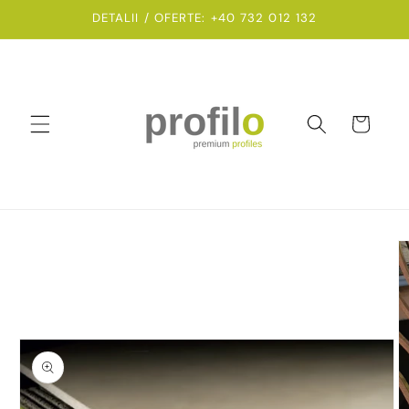
Salt la
DETALII / OFERTE: +40 732 012 132
conținut
Coș
Salt la
informațiile
despre
produs