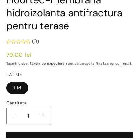
fe
m
hidroizolanta antifractura
pentru terase
(0)
Preț
79,00 lei
obișnuit
Taxe incluse.
Taxele de expediere
sunt calculate la finalizarea comenzii.
LATIME
1 M
Cantitate
Reduceți
Creșteți
cantitatea
cantitatea
pentru
pentru