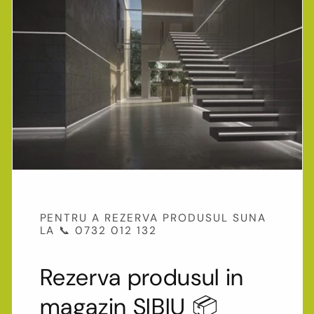
PENTRU A REZERVA PRODUSUL SUNA
LA 📞 0732 012 132
Rezerva produsul in
magazin SIBIU 📦