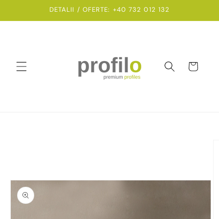
Salt la
DETALII / OFERTE: +40 732 012 132
conținut
Coș
Salt la
informațiile
despre
produs