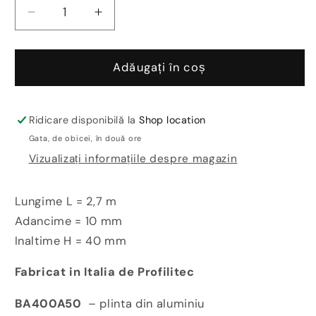
Reduceți
Creșteți
cantitatea
cantitatea
pentru
pentru
Plinta
Plinta
Adăugați în coș
aluminiu
aluminiu
antracit
antracit
BA400A50
BA400A50
Ridicare disponibilă la
Shop location
Gata, de obicei, în două ore
Vizualizați informațiile despre magazin
Lungime L = 2,7 m
Adancime = 10 mm
Inaltime H = 40 mm
Fabricat in Italia de Profilitec
BA400A50
– plinta din aluminiu