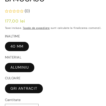
(0)
Preț
177,00 lei
obișnuit
Taxe incluse.
Taxele de expediere
sunt calculate la finalizarea comenzii.
INALTIME
40 MM
MATERIAL
ALUMINIU
CULOARE
GRI ANTRACIT
Cantitate