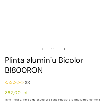
fereastră
modală
D
co
m
din
1
/
3
2
în
Plinta aluminiu Bicolor
o
fe
m
BI800RON
(0)
Preț
362,00 lei
obișnuit
Taxe incluse.
Taxele de expediere
sunt calculate la finalizarea comenzii.