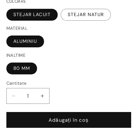
CULOARE
STEJAR LACUIT
STEJAR NATUR
MATERIAL
ALUMINIU
INALTIME
80 MM
Cantitate
Reduceți
Creșteți
cantitatea
cantitatea
pentru
pentru
Plinta
Plinta
Adăugați în coș
aluminiu
aluminiu
Bicolor
Bicolor