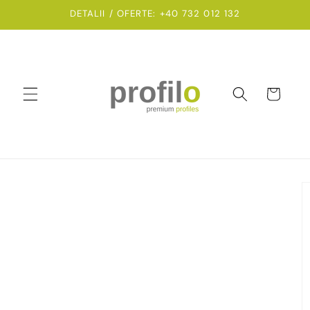
Salt la
DETALII / OFERTE: +40 732 012 132
conținut
Coș
Salt la
informațiile
despre
produs