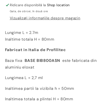
BI800RON
BI800RON
Ridicare disponibilă la
Shop location
Gata, de obicei, în două ore
Vizualizați informațiile despre magazin
Lungime L = 2.7m
Inaltime totala H = 80mm
Fabricat in Italia de Profilitec
Baza fixa
BASE BIB800ASN
este fabricata din
aluminiu eloxat
Lungimea L = 2,7 ml
Inaltimea partii la vizibila h = 50mm
Inaltimea totala a plintei H = 80mm