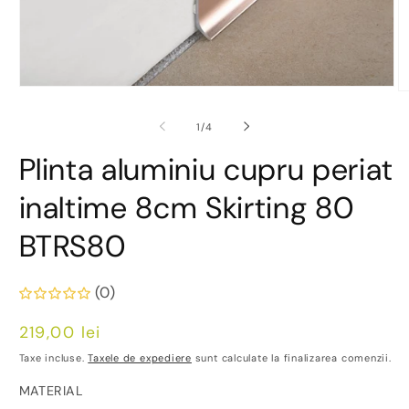
Deschide
D
conținutul
co
media
m
din
1
/
4
1
2
într-
în
Plinta aluminiu cupru periat
o
o
fereastră
fe
modală
m
inaltime 8cm Skirting 80
BTRS80
(0)
Preț
219,00 lei
obișnuit
Taxe incluse.
Taxele de expediere
sunt calculate la finalizarea comenzii.
MATERIAL