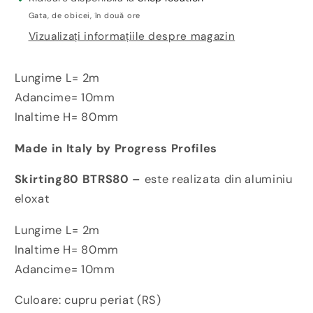
inaltime
inaltime
Gata, de obicei, în două ore
8cm
8cm
Vizualizați informațiile despre magazin
Skirting
Skirting
80
80
BTRS80
BTRS80
Lungime L= 2m
Adancime= 10mm
Inaltime H= 80mm
Made in Italy by Progress Profiles
Skirting80 BTRS80
–
este realizata din aluminiu
eloxat
Lungime L= 2m
Inaltime H= 80mm
Adancime= 10mm
Culoare: cupru periat (RS)