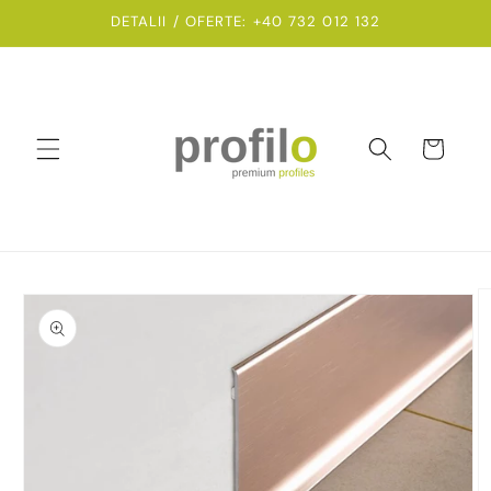
Salt la
DETALII / OFERTE: +40 732 012 132
conținut
Coș
Salt la
informațiile
despre
produs