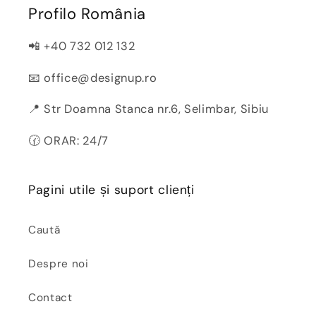
Profilo România
📲 +40 732 012 132
📧 office@designup.ro
📍 Str Doamna Stanca nr.6, Selimbar, Sibiu
🕜 ORAR: 24/7
Pagini utile și suport clienți
Caută
Despre noi
Contact