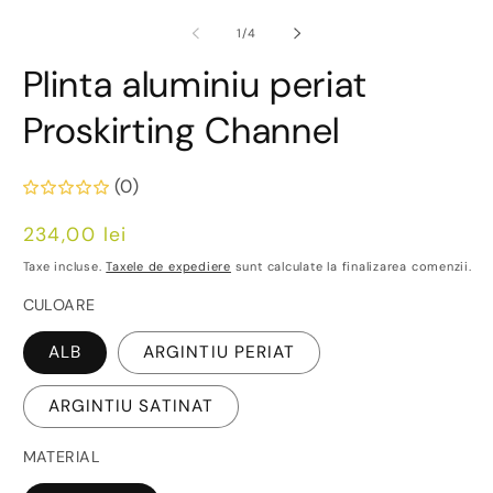
co
m
din
1
/
4
2
în
Plinta aluminiu periat
o
fe
m
Proskirting Channel
(0)
Preț
234,00 lei
obișnuit
Taxe incluse.
Taxele de expediere
sunt calculate la finalizarea comenzii.
CULOARE
ALB
ARGINTIU PERIAT
ARGINTIU SATINAT
MATERIAL