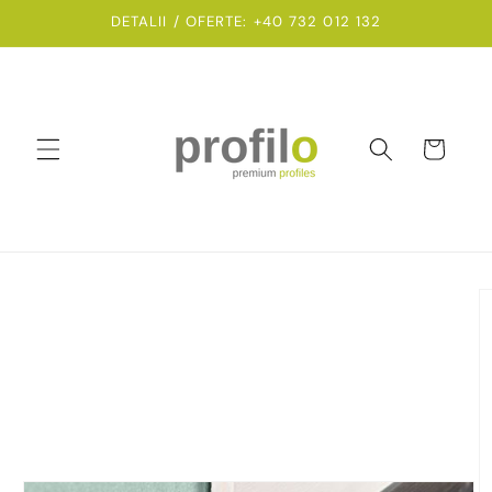
Salt la
DETALII / OFERTE: +40 732 012 132
conținut
Coș
Salt la
informațiile
despre
produs