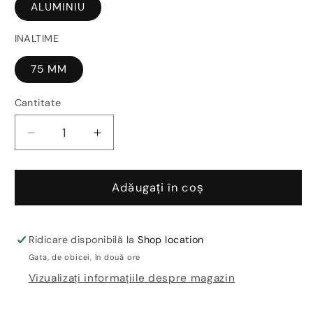
ALUMINIU
INALTIME
75 MM
Cantitate
Reduceți
Creșteți
cantitatea
cantitatea
pentru
pentru
Plinta
Plinta
Adăugați în coș
aluminiu
aluminiu
periat
periat
Proskirting
Proskirting
Ridicare disponibilă la
Shop location
Channel
Channel
Gata, de obicei, în două ore
Vizualizați informațiile despre magazin