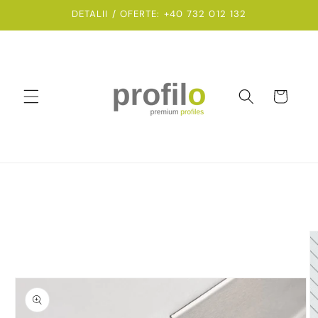
Salt la
DETALII / OFERTE: +40 732 012 132
conținut
Coș
Salt la
informațiile
despre
produs