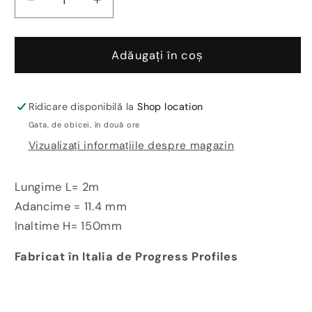
Reduceți
Creșteți
cantitatea
cantitatea
pentru
pentru
Plinta
Plinta
Adăugați în coș
inalta
inalta
inox
inox
satinat
satinat
Ridicare disponibilă la
Shop location
inaltime
inaltime
Gata, de obicei, în două ore
15cm
15cm
Vizualizați informațiile despre magazin
–
–
Skirting
Skirting
BTACS
BTACS
Lungime L= 2m
150
150
Adancime = 11.4 mm
Inaltime H= 150mm
Fabricat în Italia de Progress Profiles