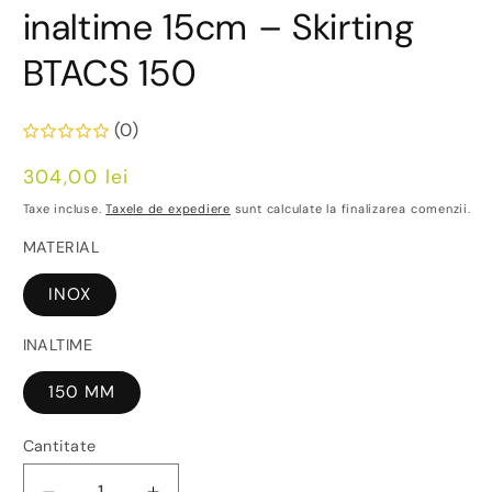
inaltime 15cm – Skirting
BTACS 150
(0)
Preț
304,00 lei
obișnuit
Taxe incluse.
Taxele de expediere
sunt calculate la finalizarea comenzii.
MATERIAL
INOX
INALTIME
150 MM
Cantitate