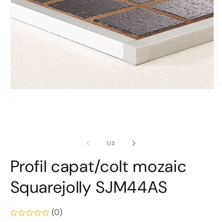
D
Deschide
co
conținutul
m
media
2
1
în
într-
o
o
fe
fereastră
m
din
1
/
3
modală
Profil capat/colt mozaic
Squarejolly SJM44AS
(0)