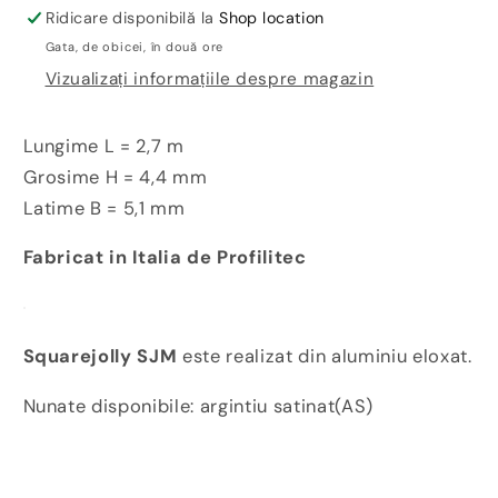
Squarejolly
Squarejolly
Ridicare disponibilă la
Shop location
SJM44AS
SJM44AS
Gata, de obicei, în două ore
Vizualizați informațiile despre magazin
Lungime L = 2,7 m
Grosime H = 4,4 mm
Latime B = 5,1 mm
Fabricat in Italia de Profilitec
Squarejolly SJM
este realizat din aluminiu eloxat.
Nunate disponibile: argintiu satinat(AS)