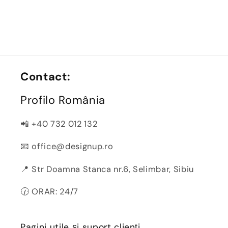
Contact:
Profilo România
📲 +40 732 012 132
📧 office@designup.ro
📍 Str Doamna Stanca nr.6, Selimbar, Sibiu
🕜 ORAR: 24/7
Pagini utile și suport clienți