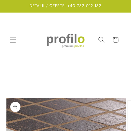
Salt la
DETALII / OFERTE: +40 732 012 132
conținut
Coș
Salt la
informațiile
despre
produs