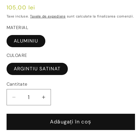
Preț
105,00 lei
obișnuit
Taxe incluse.
Taxele de expediere
sunt calculate la finalizarea comenzii.
MATERIAL
ALUMINIU
CULOARE
ARGINTIU SATINAT
Cantitate
Reduceți
Creșteți
cantitatea
cantitatea
pentru
pentru
Profil
Profil
Adăugați în coș
capat/colt
capat/colt
mozaic
mozaic