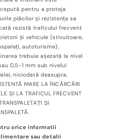
cepută pentru a proteja
țurile plăcilor și rezistența sa
icată rezistă traficului frecvent
pietoni și vehicule (stivuitoare,
nspaleți, autoturisme).
inarea trebuie așezată la nivel
sau 0,5-1 mm sub nivelul
elei, niciodată deasupra.
ISTENTĂ MARE LA ÎNCĂRCĂRI
LE ȘI LA TRAFICUL FRECVENT
TRANSPALETAȚI ȘI
NSPALETĂ.
tru orice informatii
limentare sau detalii