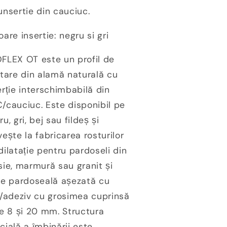
unsertie din cauciuc.
oare insertie: negru si gri
FLEX OT este un profil de
atare din alamă naturală cu
erție interschimbabilă din
/cauciuc. Este disponibil pe
u, gri, bej sau fildeș și
vește la fabricarea rosturilor
dilatație pentru pardoseli din
sie, marmură sau granit și
ce pardoseală așezată cu
i/adeziv cu grosimea cuprinsă
re 8 și 20 mm. Structura
cială a îmbinării este