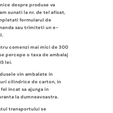
nice despre produse va
am sunati la nr. de tel afisat,
pletati formularul de
anda sau trimiteti un e-
l.
tru comenzi mai mici de 300
 se percepe o taxa de ambalaj
15 lei.
dusele vin ambalate in
uri cilindrice de carton, in
 fel incat sa ajunga in
uranta la dumneavoastra.
tul transportului se