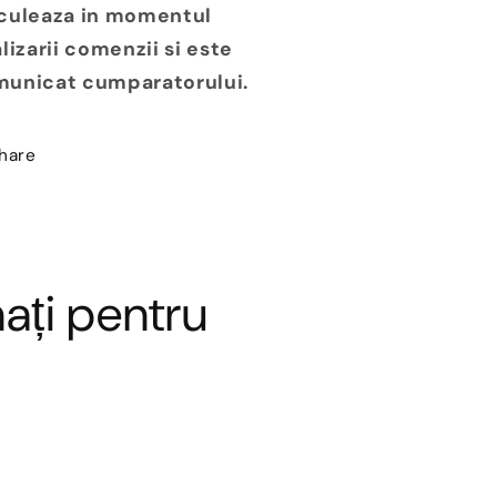
culeaza in momentul
alizarii comenzii si este
unicat cumparatorului.
hare
ați pentru