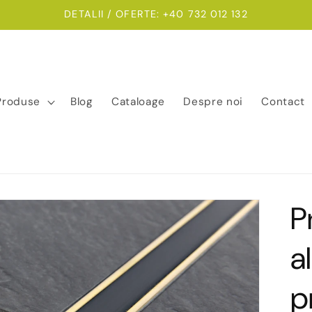
DETALII / OFERTE: +40 732 012 132
Produse
Blog
Cataloage
Despre noi
Contact
P
a
p