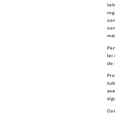
teh
rug
com
com
mai
Pen
lei
de 
Pro
tub
asa
sig
Cos