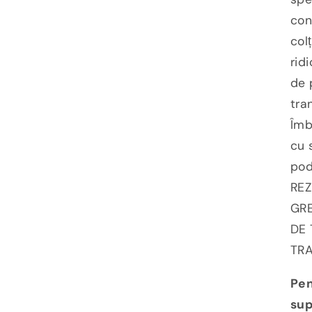
con
col
rid
de 
tra
Îmb
cu 
pod
REZ
GRE
DE 
TRA
Pen
sup