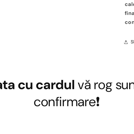
cal
fin
com
S
ata cu cardul
vă rog sun
confirmare❗