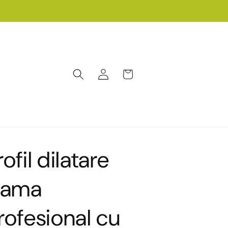
Conectați-
Coș
vă
rofil dilatare
lama
rofesional cu