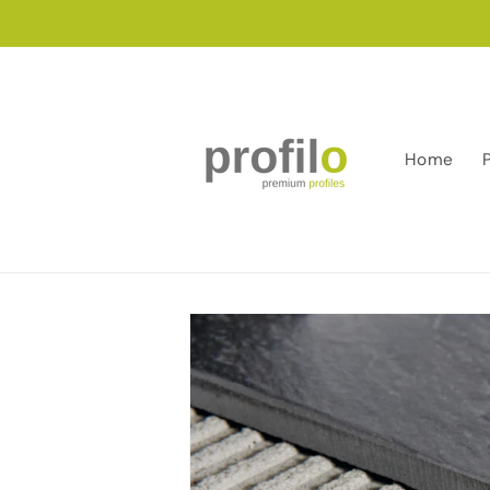
Salt la
conținut
Home
Salt la
informațiile
despre
produs