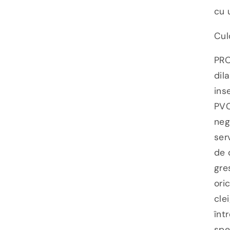
cu 
Cul
PRO
dil
ins
PVC
negr
ser
de 
gre
ori
cle
înt
spe