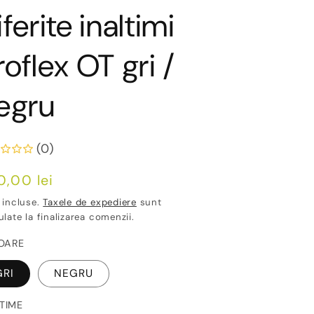
iferite inaltimi
roflex OT gri /
egru
(0)
ț
0,00 lei
ișnuit
 incluse.
Taxele de expediere
sunt
ulate la finalizarea comenzii.
OARE
GRI
NEGRU
LTIME