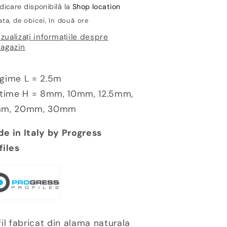
rofesional
profesional
dicare disponibilă la
Shop location
cu
cu
ta, de obicei, în două ore
iferite
diferite
izualizați informațiile despre
naltimi
inaltimi
agazin
roflex
Proflex
OT
OT
ri
gri
gime L = 2.5m
/
ltime H = 8mm, 10mm, 12.5mm,
negru
negru
mm, 20mm, 30mm
e in Italy by Progress
files
fil fabricat din alama naturala