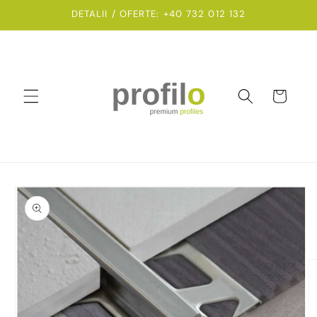
Salt la
DETALII / OFERTE: +40 732 012 132
conținut
Coș
Salt la
informațiile
despre
produs