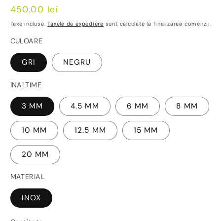
Preț
450,00 lei
obișnuit
Taxe incluse.
Taxele de expediere
sunt calculate la finalizarea comenzii.
CULOARE
GRI
NEGRU
INALTIME
3 MM
4.5 MM
6 MM
8 MM
10 MM
12.5 MM
15 MM
20 MM
MATERIAL
INOX