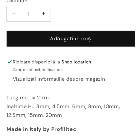
Cantitate
Reduceți
Creșteți
cantitatea
cantitatea
pentru
pentru
Profil
Profil
Adăugați în coș
dilatare
dilatare
inox
inox
pardoseli
pardoseli
Ridicare disponibilă la
Shop location
subitiri
subitiri
Gata, de obicei, în două ore
si
si
Vizualizați informațiile despre magazin
inalte
inalte
Coflex
Coflex
CTR
CTR
Lungime L= 2.7m
Inaltime H= 3mm, 4.5mm, 6mm, 8mm, 10mm,
12.5mm, 15mm, 20mm
Made in Italy by Profilitec