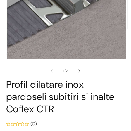
D
co
m
2
în
o
fe
Deschide
m
conținutul
media
din
1
/
2
1
într-
Profil dilatare inox
o
fereastră
modală
pardoseli subitiri si inalte
Coflex CTR
(0)