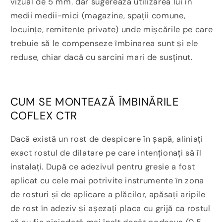
vizual de 5 mm. dar sugerează utilizarea lui în
medii medii-mici (magazine, spații comune,
locuințe, remitențe private) unde mișcările pe care
trebuie să le compenseze îmbinarea sunt și ele
reduse, chiar dacă cu sarcini mari de susținut.
CUM SE MONTEAZĂ ÎMBINĂRILE
COFLEX CTR
Dacă există un rost de despicare în șapă, aliniați
exact rostul de dilatare pe care intenționați să îl
instalați. După ce adezivul pentru gresie a fost
aplicat cu cele mai potrivite instrumente în zona
de rosturi și de aplicare a plăcilor, apăsați aripile
de rost în adeziv și așezați placa cu grijă ca rostul