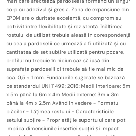
mari care afectează pardoseala formând un singur
corp cu adezivul și gresia. Zona de expansiune din
EPDM are o duritate excelentă, cu compromisul
potrivit între flexibilitate și rezistență. Înălțimea
rostului de utilizat trebuie aleasă în corespondență
cu cea a pardoselii ce urmează a fi utilizată și cu
cantitatea de set subțire utilizată pentru pozare,
profilul nu trebuie în niciun caz să iasă din
suprafața pardoselii ci trebuie să fie mai mic de
cca. 0,5 ÷ 1 mm. Fundalurile sugerate se bazează
pe standardul UNI 11499: 2016: Medii interioare: 5m
x 5m până la 6m x 4m Medii externe: 3m x 3m
până la 4m x 2,5m Având în vedere - Formatul
plăcilor - Lățimea rostului - Caracteristicile
setului subțire - Proprietățile suportului care pot
implica dimensiunile inserției subțiri și impact