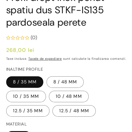
spatiu dus STKF-IS135
pardoseala perete
(0)
Preț
268,00 lei
obișnuit
Taxe incluse.
Taxele de expediere
sunt calculate la finalizarea comenzii.
INALTIME PROFILE
8 / 35 MM
8 / 48 MM
10 / 35 MM
10 / 48 MM
12.5 / 35 MM
12.5 / 48 MM
MATERIAL