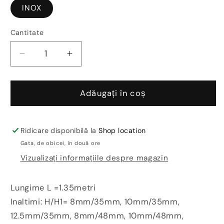
INOX
Cantitate
Reduceți
Creșteți
cantitatea
cantitatea
pentru
pentru
Profil
Profil
Adăugați în coș
drept
drept
inox
inox
periat
periat
Ridicare disponibilă la
Shop location
spatiu
spatiu
Gata, de obicei, în două ore
dus
dus
Vizualizați informațiile despre magazin
STKF-
STKF-
IS135
IS135
pardoseala
pardoseala
Lungime L =1.35metri
perete
perete
Inaltimi: H/H1= 8mm/35mm, 10mm/35mm,
12.5mm/35mm, 8mm/48mm, 10mm/48mm,