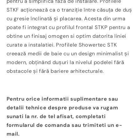
pentru a simplifica faza de instalare. Profilele
STKF acționează ca o tranziție între căsuța de duș
cu gresie înclinată și placarea. Acesta din urma
poate fi integrat cu profilul frontal STKP pentru a
obtine un finisaj omogen si optim datorita liniei
curate a instalatiei. Profilele Showertec STK
creează medii de baie cu un design minimalist și
modern, obținând dușuri la nivelul podelei fără
obstacole și fără bariere arhitecturale.
Pentru orice informatii suplimentare sau
detalii tehnice despre produse va rugam
sunati la nr. de tel afisat, completati
formularul de comanda sau trimiteti un e-
mail.