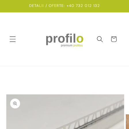
Salt la
DETALII / OFERTE: +40 732 012 132
conținut
Coș
Salt la
informațiile
despre
produs