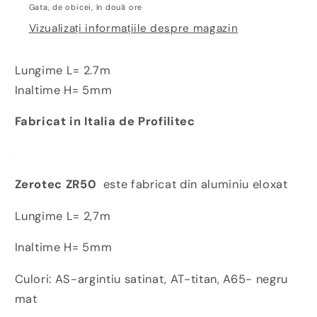
rampa
rampa
Gata, de obicei, în două ore
pentru
pentru
Vizualizați informațiile despre magazin
parchet
parchet
SPC
SPC
si
si
Lungime L= 2.7m
LVT
LVT
Inaltime H= 5mm
Profilitec
Profilitec
ZR50-
ZR50-
Fabricat in Italia de Profilitec
A65F
A65F
Zerotec ZR50
este fabricat din aluminiu eloxat
Lungime L= 2,7m
Inaltime H= 5mm
Culori: AS-argintiu satinat, AT-titan, A65- negru
mat