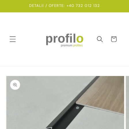
Salt la
DETALII / OFERTE: +40 732 012 132
conținut
Coș
Salt la
informațiile
despre
produs