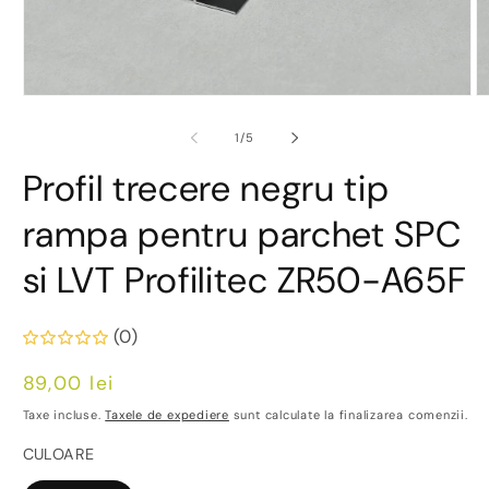
Deschide
D
conținutul
co
media
m
din
1
/
5
1
2
într-
în
Profil trecere negru tip
o
o
fereastră
fe
modală
m
rampa pentru parchet SPC
si LVT Profilitec ZR50-A65F
(0)
Preț
89,00 lei
obișnuit
Taxe incluse.
Taxele de expediere
sunt calculate la finalizarea comenzii.
CULOARE