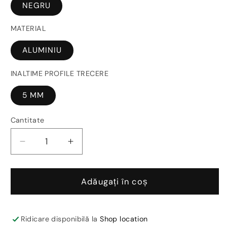
NEGRU
MATERIAL
ALUMINIU
INALTIME PROFILE TRECERE
5 MM
Cantitate
Reduceți
Creșteți
cantitatea
cantitatea
pentru
pentru
Profil
Profil
Adăugați în coș
trecere
trecere
negru
negru
tip
tip
Ridicare disponibilă la
Shop location