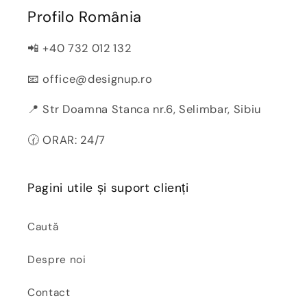
Profilo România
📲 +40 732 012 132
📧 office@designup.ro
📍 Str Doamna Stanca nr.6, Selimbar, Sibiu
🕜 ORAR: 24/7
Pagini utile și suport clienți
Caută
Despre noi
Contact