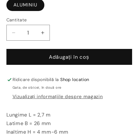
ALUMINIU
Cantitate
Reduceți
Creșteți
cantitatea
cantitatea
pentru
pentru
Profil
Profil
Adăugați în coș
trecere
trecere
pardoseli/dale
pardoseli/dale
vinilice
vinilice
Ridicare disponibilă la
Shop location
LVT-
LVT-
Gata, de obicei, în două ore
Multiclip
Multiclip
Vizualizați informațiile despre magazin
CLG260
CLG260
Lungime L = 2,7 m
Latime B = 26 mm
Inaltime H = 4 mm-6 mm