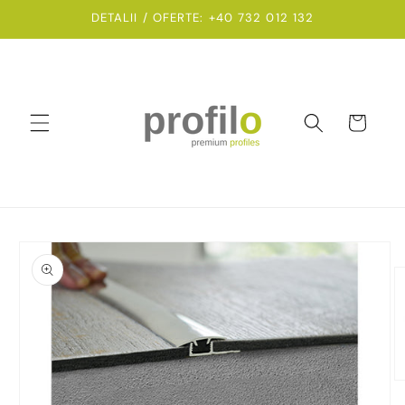
Salt la
DETALII / OFERTE: +40 732 012 132
conținut
Coș
Salt la
informațiile
despre
produs
D
co