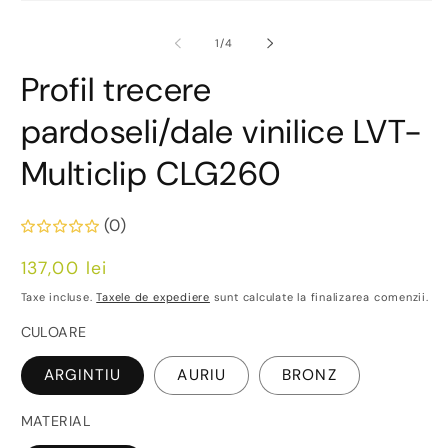
Deschide
m
conținutul
2
media
în
din
1
/
4
1
o
într-
fe
Profil trecere
o
m
fereastră
modală
pardoseli/dale vinilice LVT-
Multiclip CLG260
(0)
Preț
137,00 lei
obișnuit
Taxe incluse.
Taxele de expediere
sunt calculate la finalizarea comenzii.
CULOARE
ARGINTIU
AURIU
BRONZ
MATERIAL