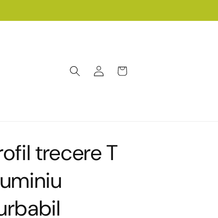
Conectați-
Coș
vă
rofil trecere T
luminiu
urbabil