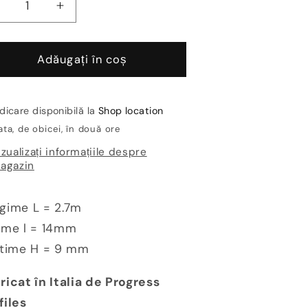
Reduceți
Creșteți
antitatea
cantitatea
entru
pentru
rofil
Profil
Adăugați în coș
recere
trecere
T
T
luminiu
aluminiu
dicare disponibilă la
Shop location
urbabil
curbabil
ta, de obicei, în două ore
Procover
Procover
izualizați informațiile despre
agazin
gime L = 2.7m
ime l = 14mm
ltime H = 9 mm
ricat în Italia de Progress
files