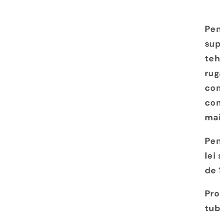
Pen
sup
teh
rug
com
com
mai
Pen
lei
de 
Pro
tub