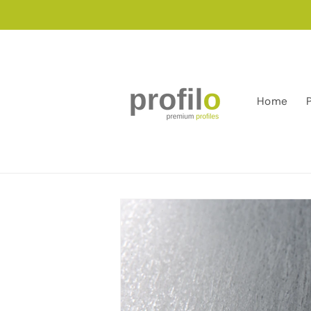
Salt la
conținut
Home
Salt la
informațiile
despre
produs