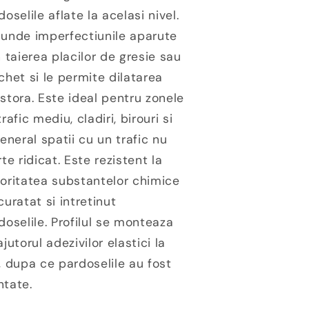
doselile aflate la acelasi nivel.
unde imperfectiunile aparute
n taierea placilor de gresie sau
chet si le permite dilatarea
stora. Este ideal pentru zonele
rafic mediu, cladiri, birouri si
general spatii cu un trafic nu
rte ridicat. Este rezistent la
oritatea substantelor chimice
curatat si intretinut
doselile. Profilul se monteaza
ajutorul adezivilor elastici la
, dupa ce pardoselile au fost
tate.