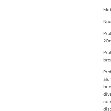
Mat
Nua
Pro
20
Pro
bro
Pro
alu
bun
div
ace
dis