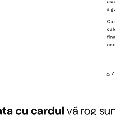
asa
sig
Cos
cal
fin
com
S
ata cu cardul
vă rog sun