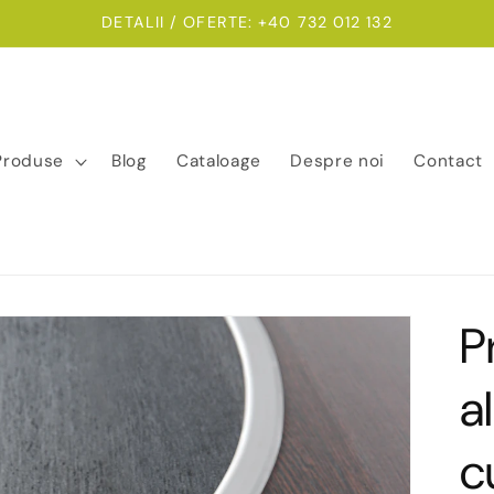
DETALII / OFERTE: +40 732 012 132
Produse
Blog
Cataloage
Despre noi
Contact
P
a
c