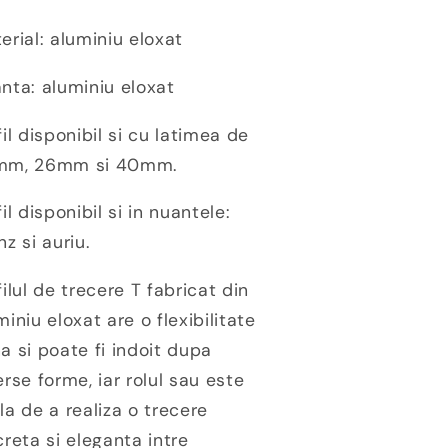
erial: aluminiu eloxat
nta: aluminiu eloxat
fil disponibil si cu latimea de
mm, 26mm si 40mm.
fil disponibil si in nuantele:
nz si auriu.
filul de trecere T fabricat din
miniu eloxat are o flexibilitate
a si poate fi indoit dupa
erse forme, iar rolul sau este
la de a realiza o trecere
creta si eleganta intre