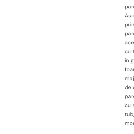
par
Asc
pri
par
ace
cu t
in 
foa
maj
de 
par
cu 
tub
mon