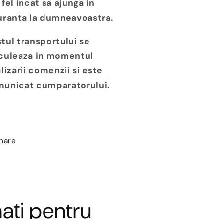
 fel incat sa ajunga in
uranta la dumneavoastra.
tul transportului se
culeaza in momentul
alizarii comenzii si este
unicat cumparatorului.
hare
ați pentru