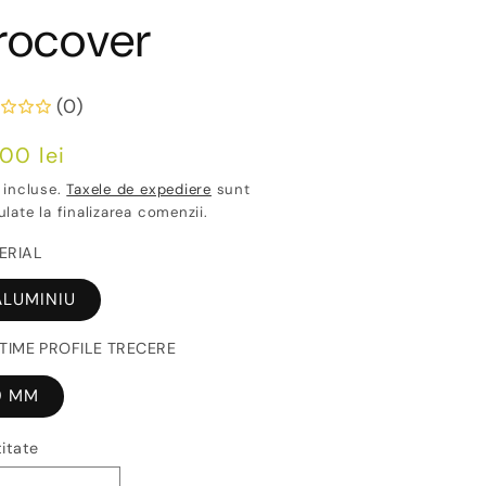
rocover
(0)
ț
00 lei
ișnuit
 incluse.
Taxele de expediere
sunt
ulate la finalizarea comenzii.
ERIAL
ALUMINIU
LTIME PROFILE TRECERE
9 MM
itate