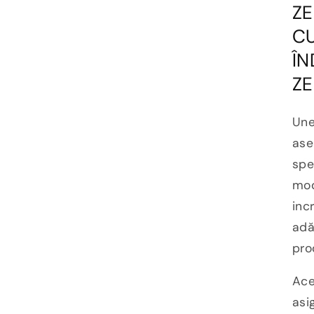
ZE
CU
ÎN
Z
Une
ase
spe
mod
inc
adă
pro
Ace
asi