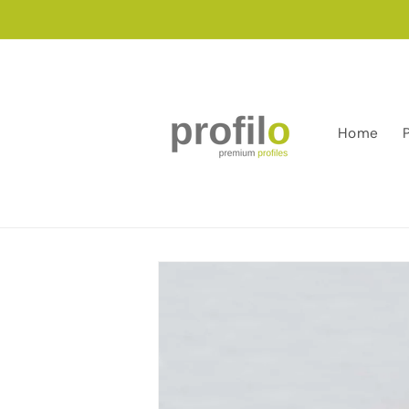
Salt la
conținut
Home
Salt la
informațiile
despre
produs