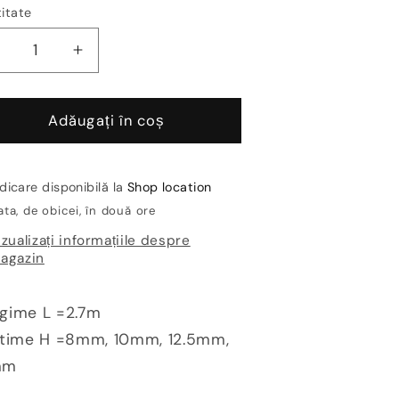
itate
Reduceți
Creșteți
antitatea
cantitatea
entru
pentru
rofil
Profil
Adăugați în coș
recere
trecere
ip
tip
rampa
rampa
dicare disponibilă la
Shop location
nox
inox
ta, de obicei, în două ore
rofilitec
Profilitec
izualizați informațiile despre
Zerotec
Zerotec
agazin
ZR-
ZR-
L
IL
gime L =2.7m
ltime H =8mm, 10mm, 12.5mm,
mm