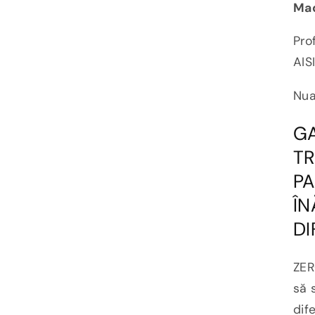
Mad
Prof
AIS
Nua
GA
TR
PA
ÎN
DI
ZER
să 
dif