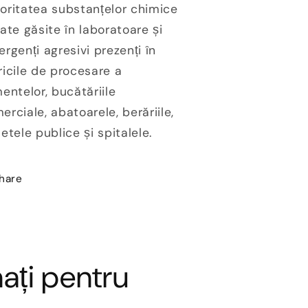
oritatea substanțelor chimice
uate găsite în laboratoare și
ergenți agresivi prezenți în
ricile de procesare a
mentelor, bucătăriile
erciale, abatoarele, berăriile,
letele publice și spitalele.
hare
ați pentru