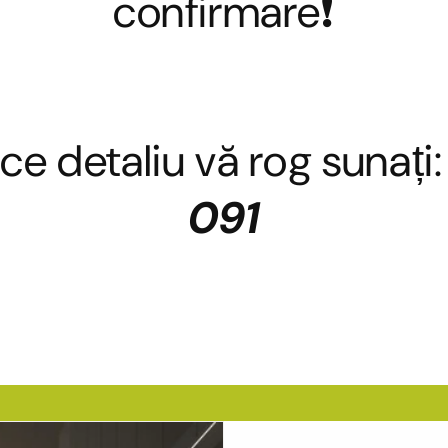
confirmare❗
ce detaliu vă rog sunați
091