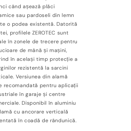
nci când așează plăci
amice sau pardoseli din lemn
te o podea existentă. Datorită
tei, profilele ZEROTEC sunt
ale în zonele de trecere pentru
ucioare de mână și mașini,
rind în același timp protecție a
ginilor rezistentă la sarcini
ticale. Versiunea din alamă
e recomandată pentru aplicații
ustriale în garaje și centre
erciale. Disponibil în aluminiu
alamă cu ancorare verticală
entată în coadă de rândunică.