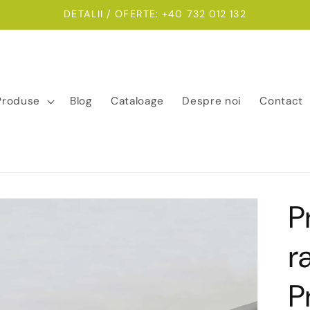
DETALII / OFERTE: +40 732 012 132
Produse
Blog
Cataloage
Despre noi
Contact
P
r
P