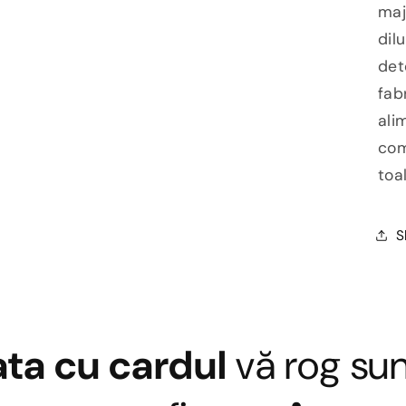
maj
dil
det
fab
ali
com
toa
S
ata cu cardul
vă rog sun