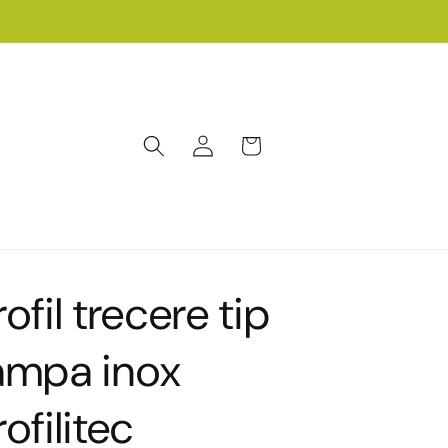
Conectați-
Coș
vă
rofil trecere tip
ampa inox
rofilitec