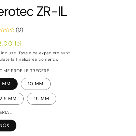
erotec ZR-IL
(0)
ț
,00 lei
ișnuit
 incluse.
Taxele de expediere
sunt
ulate la finalizarea comenzii.
LTIME PROFILE TRECERE
8 MM
10 MM
12.5 MM
15 MM
ERIAL
INOX