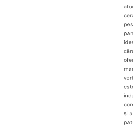
atu
cer
pes
pan
ide
căr
ofe
mar
ver
est
ind
com
și 
pat