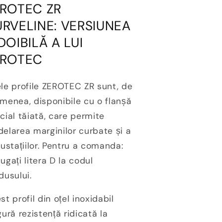
ROTEC ZR
RVELINE: VERSIUNEA
DOIBILĂ A LUI
EROTEC
le profile ZEROTEC ZR sunt, de
menea, disponibile cu o flanșă
cial tăiată, care permite
elarea marginilor curbate și a
rustațiilor. Pentru a comanda:
ugați litera D la codul
dusului.
st profil din oțel inoxidabil
gură rezistență ridicată la