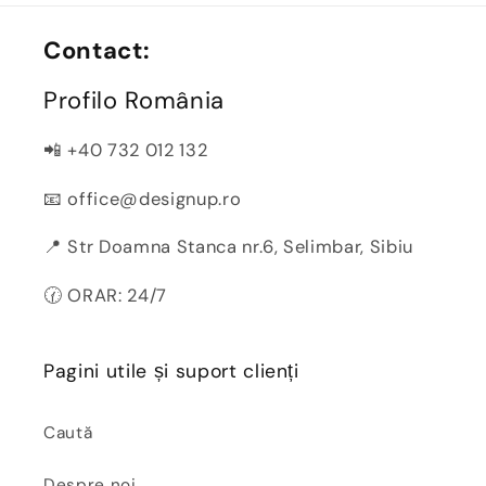
Contact:
Profilo România
📲 +40 732 012 132
📧 office@designup.ro
📍 Str Doamna Stanca nr.6, Selimbar, Sibiu
🕜 ORAR: 24/7
Pagini utile și suport clienți
Caută
Despre noi