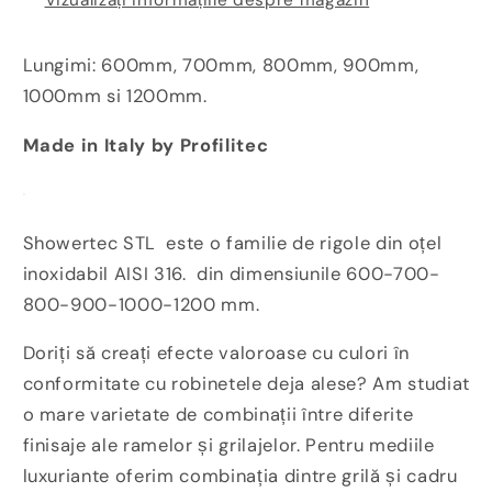
Vizualizați informațiile despre magazin
Showertec
Showertec
STL
STL
C
C
Lungimi: 600mm, 700mm, 800mm, 900mm,
ILM
ILM
1000mm si 1200mm.
Made in Italy by Profilitec
Showertec STL este o familie de rigole din oțel
inoxidabil AISI 316. din dimensiunile 600-700-
800-900-1000-1200 mm.
Doriți să creați efecte valoroase cu culori în
conformitate cu robinetele deja alese? Am studiat
o mare varietate de combinații între diferite
finisaje ale ramelor și grilajelor. Pentru mediile
luxuriante oferim combinația dintre grilă și cadru