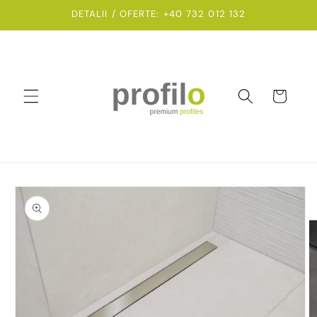
Salt la
DETALII / OFERTE: +40 732 012 132
conținut
Coș
Salt la
informațiile
despre
produs