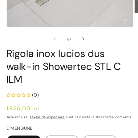
D
co
m
2
Deschide
în
conținutul
o
media
din
1
/
7
fe
1
m
într-
Rigola inox lucios dus
o
fereastră
modală
walk-in Showertec STL C
ILM
(0)
Preț
1.825,00 lei
obișnuit
Taxe incluse.
Taxele de expediere
sunt calculate la finalizarea comenzii.
DIMENSIUNE